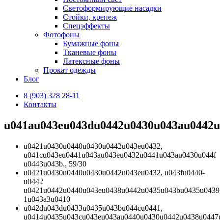
Светоформирующие насадки
Стойки, крепеж
Спецэффекты
Фотофоны
Бумажные фоны
Тканевые фоны
Латексные фоны
Прокат одежды
Блог
8 (903) 328 28-11
Контакты
u041au043eu043du0442u0430u043au0442
u0421u0430u0440u0430u0442u043eu0432,
u041cu043eu0441u043au043eu0432u0441u043au0430u044f
u0443u043b., 59/30
u0421u0430u0440u0430u0442u043eu0432, u043fu0440-
u0442
u0421u0442u0440u043eu0438u0442u0435u043bu0435u0439
1u043a3u0410
u042du043du0433u0435u043bu044cu0441,
u0414u0435u043cu043eu043au0440u0430u0442u0438u0447