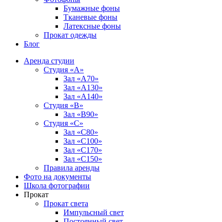
Бумажные фоны
Тканевые фоны
Латексные фоны
Прокат одежды
Блог
Аренда студии
Студия «А»
Зал «А70»
Зал «А130»
Зал «A140»
Студия «В»
Зал «В90»
Студия «С»
Зал «С80»
Зал «С100»
Зал «С170»
Зал «С150»
Правила аренды
Фото на документы
Школа фотографии
Прокат
Прокат света
Импульсный свет
Постоянный свет