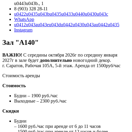
u0443u043b., 1
8 (903) 328 28-11
u0422u0435u043bu0435u0433u0440u0430u043c
WhatsApp
u0412u043au043eu043du0442u0430u043au0442u0435
Instagram
Зал "А140"
ВАЖНО!
С середины октября 2026г по середину января
2027г в зале будет
дополнительно
новогодний декор.
г. Саратов, Рабочая 105А, 5-й этаж. Аренда от 1500руб/час
Стоимость аренды
Стоимость
Будни – 1900 руб./час
Выходные – 2300 руб./час
Скидки
Будни
– 1600 руб./час при аренде от 6 до 11 часов
– 1500 руб./час при аренде от 12 часов и более