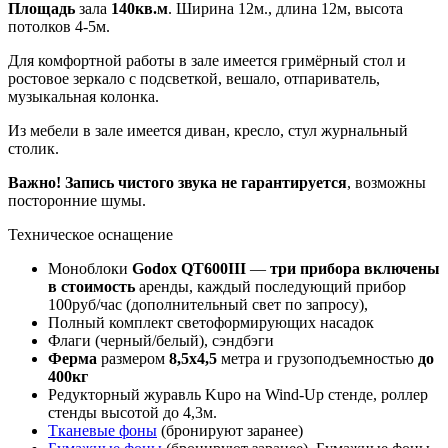
Площадь
зала
140кв.м
. Ширина 12м., длина 12м, высота
потолков 4-5м.
Для комфортной работы в зале имеется гримёрный стол и
ростовое зеркало с подсветкой, вешало, отпариватель,
музыкальная колонка.
Из мебели в зале имеется диван, кресло, стул журнальный
столик.
Важно!
Запись чистого звука не гарантируется
, возможны
посторонние шумы.
Техническое оснащение
Моноблоки
Godox QT600III
—
три прибора включены
в стоимость
аренды, каждый последующий прибор
100руб/час (дополнительный свет по запросу),
Полный комплект светоформирующих насадок
Флаги (черный/белый), сэндбэги
Ферма
размером
8,5х4,5
метра и грузоподъемностью
до
400кг
Редукторный журавль Kupo на Wind-Up стенде, роллер
стенды высотой до 4,3м.
Тканевые фоны
(бронируют заранее)