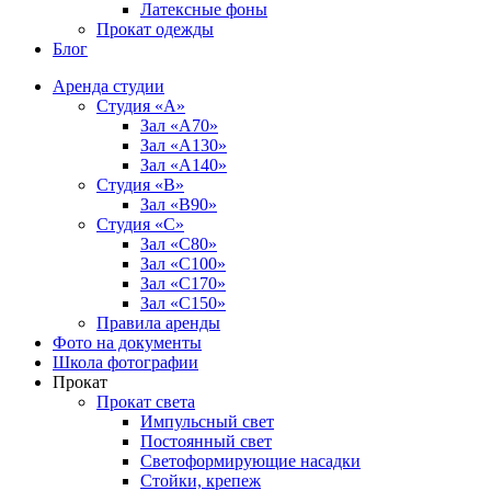
Латексные фоны
Прокат одежды
Блог
Аренда студии
Студия «А»
Зал «А70»
Зал «А130»
Зал «A140»
Студия «В»
Зал «В90»
Студия «С»
Зал «С80»
Зал «С100»
Зал «С170»
Зал «С150»
Правила аренды
Фото на документы
Школа фотографии
Прокат
Прокат света
Импульсный свет
Постоянный свет
Светоформирующие насадки
Стойки, крепеж