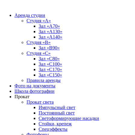
Аренда студии
Студия «А»
Зал «А70»
Зал «А130»
Зал «A140»
Студия «В»
Зал «В90»
Студия «С»
Зал «С80»
Зал «С100»
Зал «С170»
Зал «С150»
Правила аренды
Фото на документы
Школа фотографии
Прокат
Прокат света
Импульсный свет
Постоянный свет
Светоформирующие насадки
Стойки, крепеж
Спецэффекты
Фотофоны