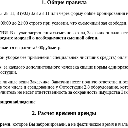
1. Общие правила
3-28-11, 8 (903) 328-28-11 или через форму online-бронирования 
09:00 до 21:00 строго при условии, что съемочный зал свободен
УВИ
. В случае загрязнения съемочного зала, Заказчик оплачивае
едите моделей о необходимости сменной обуви.
ается из расчета 900руб/метр.
й уборке без применения специальных чистящих средств) оплачи
ек, за каждого дополнительного человека свыше нормы единораз
остудии.
а личные вещи Заказчика. Заказчик несет полную ответственност
в том числе и арендованное у Фотостудии 2.8 оборудование, кот
тель не несет ответственность за сохранность имущества Заказ
 видеонаблюдение
.
2. Расчет времени аренды
время
, которое Вы забронировали, а не фактическое время начала