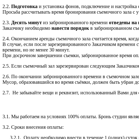
2.2.
Подготовка
и установка фонов, подключение и настройка о
Просьба рассчитывать время бронирования съемочного зала с у
2.3.
Десять минут
из забронированного времени
отведены на 
Заказчику необходимо
навести порядок
в забронированном съ
2.4. Окончанием аренды съемочного зала считается время, когд
В случае, если после зарезервированного Заказчиком времени 
времени, но не менее 30 минут.
При досрочном завершении съемки, забронированное время оп
2.5. Если съемочный зал зарезервирован следующим Заказчико
2.6. По окончании забронированного времени в съемочном зале
Мусор, образовавшийся во время съёмки, должен быть убран д
2.7. Не забывайте вещи и реквизит, использованный Вами для 
3.1. Мы работаем на условиях 100% оплаты. Бронь студии явля
3.2. Сроки внесения оплаты:
3.2.1. Оплату необходимо внести в течение 1 (одних) суток с