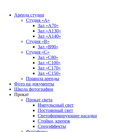
Аренда студии
Студия «А»
Зал «А70»
Зал «А130»
Зал «A140»
Студия «В»
Зал «В90»
Студия «С»
Зал «С80»
Зал «С100»
Зал «С170»
Зал «С150»
Правила аренды
Фото на документы
Школа фотографии
Прокат
Прокат света
Импульсный свет
Постоянный свет
Светоформирующие насадки
Стойки, крепеж
Спецэффекты
Фотофоны