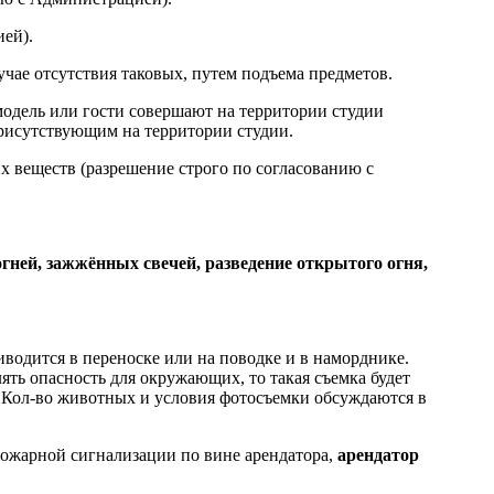
ией).
учае отсутствия таковых, путем подъема предметов.
о модель или гости совершают на территории студии
присутствующим на территории студии.
х веществ (разрешение строго по согласованию с
х огней, зажжённых свечей, разведение открытого огня,
иводится в переноске или на поводке и в наморднике.
ть опасность для окружающих, то такая съемка будет
. Кол-во животных и условия фотосъемки обсуждаются в
пожарной сигнализации по вине арендатора,
арендатор