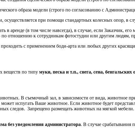
нического образа модели (строго по согласованию с Администрац
и, осуществляется при помощи стандартных колесных опор, в сл
ть в аренде (в том числе навсегда), в случае, если Заказчик, ег
бо по отношению к сотрудникам фотостудии или другим людям, 
ет проходить с применением боди-арта или любых других красящи
х веществ по типу
муки, песка и т.п., снега, сена, бенгальски
ивотных. В съемочный зал, в зависимости от вида, животное пр
может испугать Ваше животное. Если животное будет представля
язных следов. Запрещено размещать животных на мягкой мебели
ма без уведомления администратора
. В случае срабатывания 