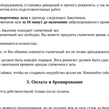
борудования, установка декораций и прочего реквизита, а так ж
четом всех подготовительных работ.
подготовку зала
к приходу следующих Заказчиков.
емочном зале
за 10 минут до окончания
забронированного време
а Заказчик покидает съемочный зал.
съемочный зал свободен, Вы можете продлить съемочное время, 
лачивается полностью.
м, то Вы обязаны покинуть съемочный зал не позже арендованно
 должен быть наведён порядок. Весь реквизит должен быть сдан
о окончания времени аренды съёмочного зала.
съёмки, чтобы не создавать неудобство коллегам. Начинайте соб
3. Оплата и бронирование
ется действительной только после оплаты.
 момента бронирования, но не позднее чем за трое суток до бро