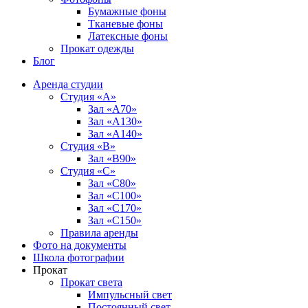
Бумажные фоны
Тканевые фоны
Латексные фоны
Прокат одежды
Блог
Аренда студии
Студия «А»
Зал «А70»
Зал «А130»
Зал «A140»
Студия «В»
Зал «В90»
Студия «С»
Зал «С80»
Зал «С100»
Зал «С170»
Зал «С150»
Правила аренды
Фото на документы
Школа фотографии
Прокат
Прокат света
Импульсный свет
Постоянный свет