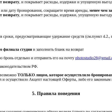
т возврату
, и покрывает расходы, издержки и упущенную выгод
я или дату бронирования, сокращаете время аренды,
менее чем за
т возврату
, и покрывает расходы, издержки, упущенную выгод
сроки, предусматривающие удержание средств (см.пункт 4.2., пу
о филиала студии
и заполнить бланк на возврат
ю бронь отдельно и отправить его на почту
photostudio28@gmail
законодательством РФ.
 возможно
ТОЛЬКО
лицом, которое осуществляло бронирова
л и осуществило Акцепт настоящей Оферты, либо его законным
5. Правила поведения
учае создания сценического образа модели (строго по согласова