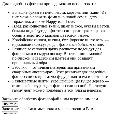
Для свадебных фото на природе можно использовать:
Большие буквы из пенопласта, картона или ткани. Из
них можно сложить фамилию новой семьи, дату
торжества, а также Happy или Love.
Плед, разноцветные ткани, шампанское, букеты цветов,
бокалы подойдут для фотосессии среди ярких красок
осени в золотисто-красной цветовой гамме.
Ковбойские сапоги, шляпы, бутафорские пистолеты —
идеальные аксессуары для фото в ковбойском стиле.
Резиновые сапожки ярких расцветок подойдут для
фотосъемки в сырую погоду. В сочетании с модной
прической и свадебным платьем они создадут
оригинальный образ.
Бабочки — отличная альтернатива привычным
свадебным аксессуарам. Этот реквизит для свадебной
фотосессии создаст атмосферу романтизма и нежности.
Разноцветные ленты, украшающие цветущее дерево —
отличный антураж для фотосессии весной. Цветовую
гамму лент можно подобрать в тон платья невесты.
Закажите обработку фотографий и мы перезвоним вам
понятно
Заполните необходимые поля и мы перезвоним Вам
понятно