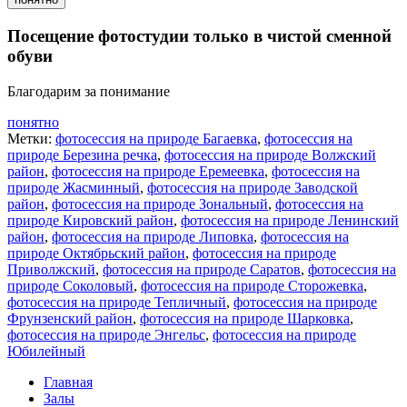
Посещение фотостудии только в чистой сменной
обуви
Благодарим за понимание
понятно
Метки:
фотосессия на природе Багаевка
,
фотосессия на
природе Березина речка
,
фотосессия на природе Волжский
район
,
фотосессия на природе Еремеевка
,
фотосессия на
природе Жасминный
,
фотосессия на природе Заводской
район
,
фотосессия на природе Зональный
,
фотосессия на
природе Кировский район
,
фотосессия на природе Ленинский
район
,
фотосессия на природе Липовка
,
фотосессия на
природе Октябрьский район
,
фотосессия на природе
Приволжский
,
фотосессия на природе Саратов
,
фотосессия на
природе Соколовый
,
фотосессия на природе Сторожевка
,
фотосессия на природе Тепличный
,
фотосессия на природе
Фрунзенский район
,
фотосессия на природе Шарковка
,
фотосессия на природе Энгельс
,
фотосессия на природе
Юбилейный
Главная
Залы