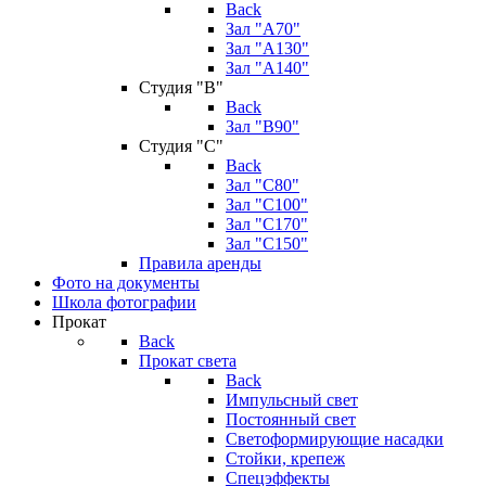
Back
Зал "А70"
Зал "А130"
Зал "A140"
Студия "В"
Back
Зал "В90"
Студия "С"
Back
Зал "С80"
Зал "С100"
Зал "С170"
Зал "С150"
Правила аренды
Фото на документы
Школа фотографии
Прокат
Back
Прокат света
Back
Импульсный свет
Постоянный свет
Светоформирующие насадки
Стойки, крепеж
Спецэффекты