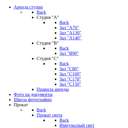
Аренда студии
Back
Студия "А"
Back
Зал "А70"
Зал "А130"
Зал "A140"
Студия "В"
Back
Зал "В90"
Студия "С"
Back
Зал "С80"
Зал "С100"
Зал "С170"
Зал "С150"
Правила аренды
Фото на документы
Школа фотографии
Прокат
Back
Прокат света
Back
Импульсный свет