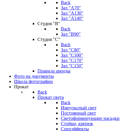
Back
Зал "А70"
Зал "А130"
Зал "A140"
Студия "В"
Back
Зал "В90"
Студия "С"
Back
Зал "С80"
Зал "С100"
Зал "С170"
Зал "С150"
Правила аренды
Фото на документы
Школа фотографии
Прокат
Back
Прокат света
Back
Импульсный свет
Постоянный свет
Светоформирующие насадки
Стойки, крепеж
Спецэффекты