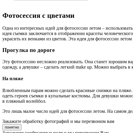
Фотосессия с цветами
Одна из интересных идей для фотосессии летом – использоват
идея съемки заключается в отображении красоты человеческог
украсить их венками из цветов. Эта идея для фотосессии летом 
Прогулка по дороге
Эту фотосессию несложно реализовать. Она станет хорошим в
одежду, а девушке – сделать легкий make up. Можно выбрать в
На пляже
Влюбленным парам можно сделать красивые снимки на пляже. 
одеть героев съемки в купальные костюмы. Для девушки можно
в пляжный волейбол.
Это лишь малое число идей для фотосессии летом. На самом де
Закажите обработку фотографий и мы перезвоним вам
понятно
Заполните необходимые поля и мы перезвоним Вам