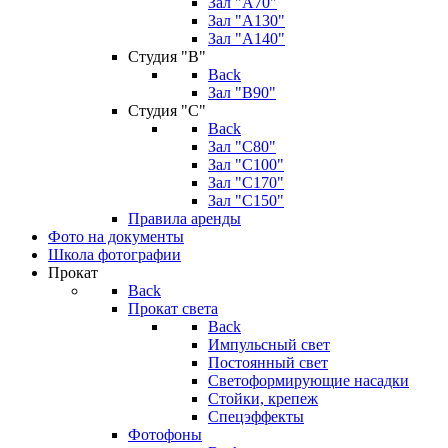
Зал "А70"
Зал "А130"
Зал "A140"
Студия "В"
Back
Зал "В90"
Студия "С"
Back
Зал "С80"
Зал "С100"
Зал "С170"
Зал "С150"
Правила аренды
Фото на документы
Школа фотографии
Прокат
Back
Прокат света
Back
Импульсный свет
Постоянный свет
Светоформирующие насадки
Стойки, крепеж
Спецэффекты
Фотофоны